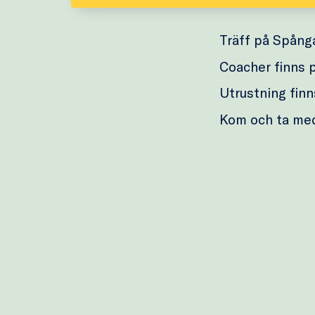
Träff på Spång
Coacher finns p
Utrustning finns
Kom och ta me