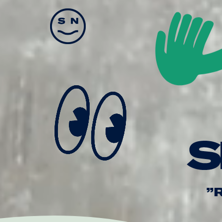
Skate Nation
”