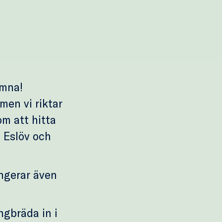
omna!
men vi riktar
om att hitta
, Eslöv och
ngerar även
ngbräda in i