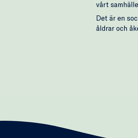
vårt samhälle
Det är en soc
åldrar och åk
S
S
e
k
n
e
ä
j
s