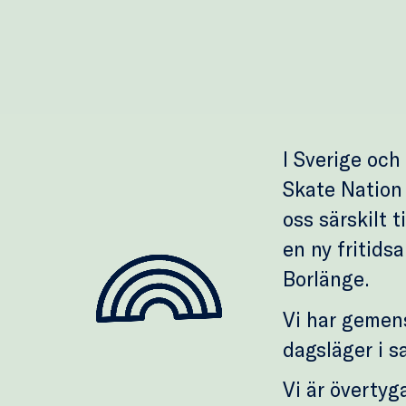
I Sverige och
Skate Nation 
oss särskilt t
en ny fritids
Borlänge.
Vi har gemen
dagsläger i s
Vi är övertyg