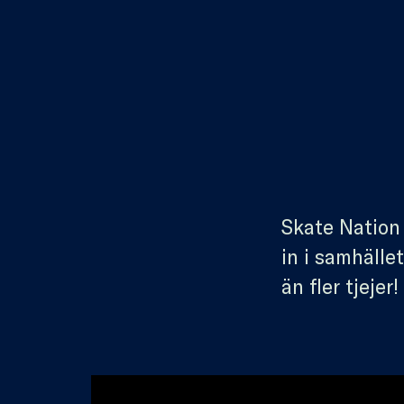
H
j
Skate Nation 
in i samhälle
ä
än fler tjejer!
l
p
o