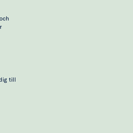
 och
r
ig till