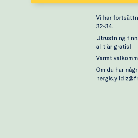
Vi har fortsätt
32-34.
Utrustning finn
allt är gratis!
Varmt välkomm
Om du har några
nergis.yildiz@f