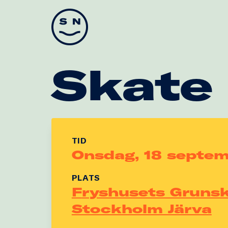
Skate Nation
Skate
TID
Onsdag, 18 septe
PLATS
Fryshusets Grunskola Husby /
Stockholm Järva