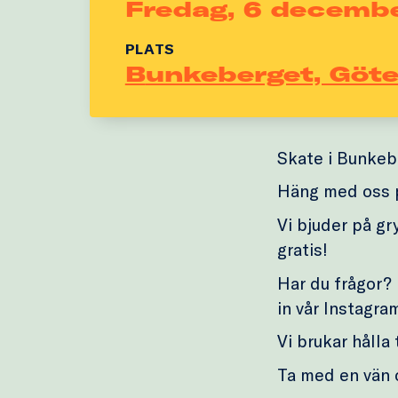
Fredag, 6 decemb
PLATS
Bunkeberget, Göt
Skate i Bunkeb
Häng med oss på
Vi bjuder på gr
gratis!
Har du frågor?
in vår Instagra
Vi brukar hålla
Ta med en vän 