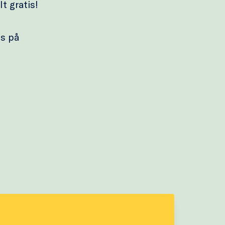
t gratis!
ss på