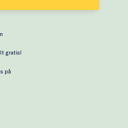
ym
t gratis!
ss på