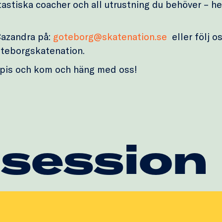
tastiska coacher och all utrustning du behöver – hel
 Cazandra på:
goteborg@skatenation.se
eller följ o
teborgskatenation.
pis och kom och häng med oss!
 session