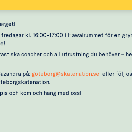
erget!
 fredagar kl. 16:00–17:00 i Hawairummet för en gr
e!
tastiska coacher och all utrustning du behöver – hel
 Cazandra på:
goteborg@skatenation.se
eller följ o
teborgskatenation.
pis och kom och häng med oss!