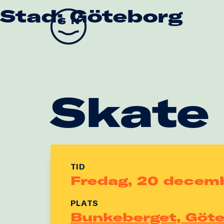
Stad:
Göteborg
Skate Nation
Skate
TID
Fredag, 20 decem
PLATS
Bunkeberget, Göt