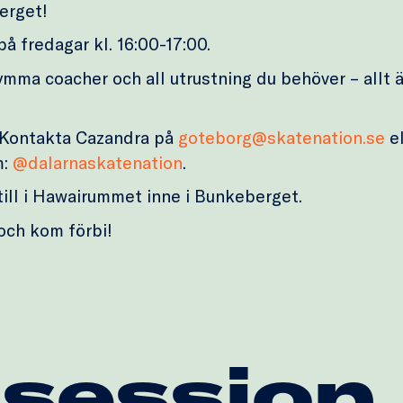
erget!
 fredagar kl. 16:00-17:00.
ymma coacher och all utrustning du behöver – allt ä
 Kontakta Cazandra på
goteborg@skatenation.se
el
m:
@dalarnaskatenation
.
 till i Hawairummet inne i Bunkeberget.
och kom förbi!
 session