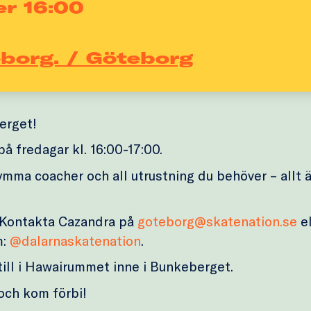
er 16:00
eborg. / Göteborg
erget!
 fredagar kl. 16:00-17:00.
ymma coacher och all utrustning du behöver – allt ä
 Kontakta Cazandra på
goteborg@skatenation.se
el
m:
@dalarnaskatenation
.
 till i Hawairummet inne i Bunkeberget.
och kom förbi!