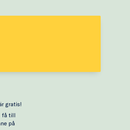
r gratis!
få till
nne på