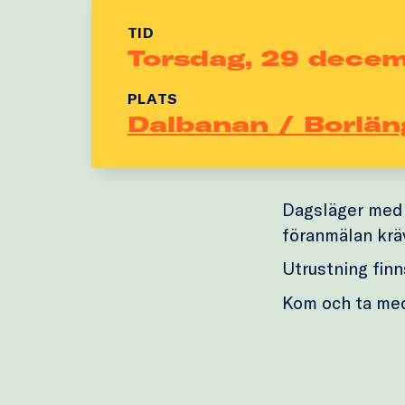
TID
Torsdag, 29 dece
PLATS
Dalbanan / Borlän
Dagsläger med 
föranmälan krä
Utrustning finns
Kom och ta me