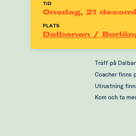
TID
Onsdag, 21 decem
PLATS
Dalbanan / Borlän
Träff på Dalba
Coacher finns p
Utrustning finns
Kom och ta me