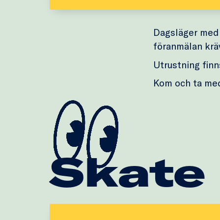
Dagsläger med 
föranmälan krä
Utrustning finns
Kom och ta me
Skate