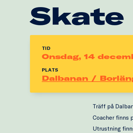
Skate
TID
Onsdag, 14 decem
PLATS
Dalbanan / Borlän
Träff på Dalba
Coacher finns p
Utrustning finns