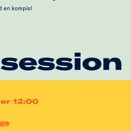
d en kompis!
 session
er 12:00
ge