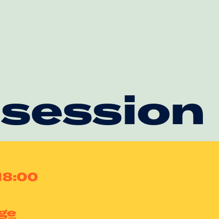
 session
18:00
ge